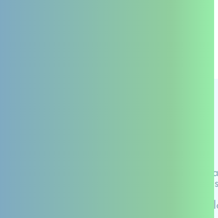
Maximum 8 personnes
De Décembre à Juin 2024
GRATUIT (Inscription à l'association obligatoire)
APPB
12 avenue du 18ème régiment d'infanterie
64000 Pau
au fond de l'impasse (parking possible place de Verdun )