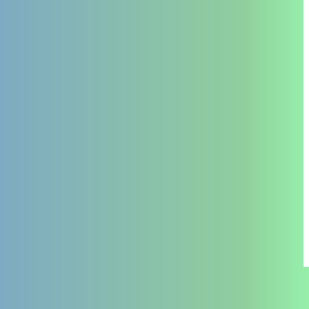
TSA
Retour
La PTA
Je suis un professionnel
Contact
Je suis un particulier