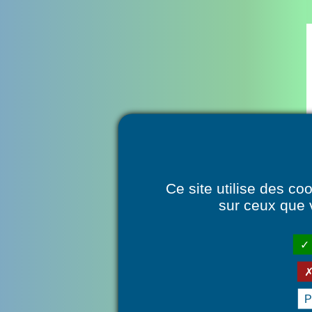
Mentions légales
Ce site utilise des co
sur ceux que 
P