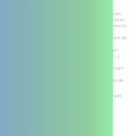
Rechercher les professionnels et les services
en
fonction de vos besoins (médecin spécialiste, infirmier,
masseur-kinésithérapeute, podologue, aides financières,
aménagement du logement, structures d’aides à domicile
…),
Trouver des solutions adaptées
pour vous permettre de
rester à domicile,
Être orienté vers des actions de prévention
(atelier
mémoire, prévention des chutes, activité physique...),
Être aidé dans les démarches pour trouver une
structure d’accueil
(Ehpad, résidence autonomie, accueil
de jour, accueil familial…),
Bénéficier d’une aide aux aidants
(soutien, solution de
répit, groupe de parole…).
Les démarches réalisées à la suite de votre demande sont
effectuées en lien avec votre médecin traitant et les
professionnels concernés.
Télécharger "la plaquette de présentation"
Télécharger "le flyer d’information patient"