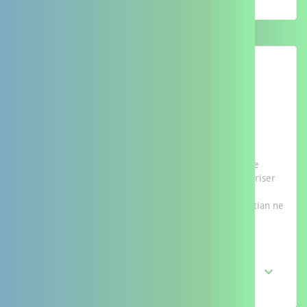
Sortie d’hospitalisation
L’histoire de Christian
Âgé de 86 ans, Christian est hospitalisé à la suite d’une
altération générale de son état de santé. Afin de sécuriser
son retour à domicile, Christian a besoin d’aide au
quotidien. Par manque ponctuel d’intervenants, Christian ne
peut pas rentrer chez lui.
Afficher plus