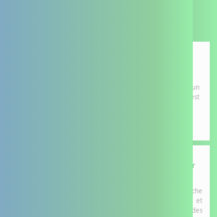
Actualités
Le Plan Personnalisé de Coordination en Santé
(PPCS)
Le Plan Personnalisé de Coordination en Santé (PPCS) est un
outil au service des personnes dont le parcours de santé est
complexe.
Une nouvelle étape pour le DAC : Mieux mesurer
son service rendu.
Cette étape permet d’inscrire les DAC dans une démarche
opérationnelle pour identifier, mesurer, analyser et
valoriser leur
impact réel
- tant auprès des usagers que des