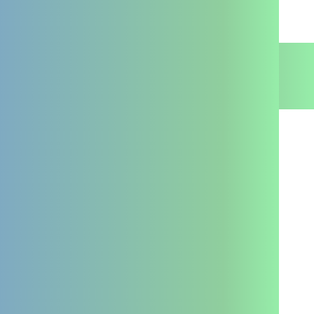
Je suis un particulier
La PTA
Je suis un professionnel
Contact
Je suis un particulier
Mentions légales